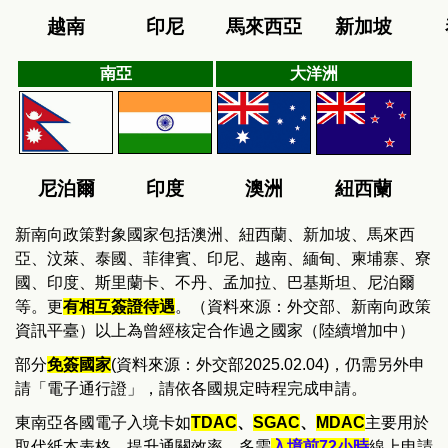
越南
印尼
馬來西亞
新加坡
南亞
大洋洲
尼泊爾
印度
澳洲
紐西蘭
新南向政策對象國家包括澳洲、紐西蘭、新加坡、馬來西
亞、汶萊、泰國、菲律賓、印尼、越南、緬甸、柬埔寨、寮
國、印度、斯里蘭卡、不丹、孟加拉、巴基斯坦、尼泊爾
等。更
有相互簽證待遇
。（資料來源：外交部、
新南向政策
資訊平臺
）以上為曾經核定合作過之國家（陸續增加中）
部分
免簽國家
(資料來源：外交部2025.02.04)，仍需另外申
請「電子通行證」，請依各國規定時程完成申請。
東南亞各國電子入境卡如
TDAC
、
SGAC
、
MDAC
主要用於
取代紙本表格，提升通關效率，多需
入境前72小時
線上申請