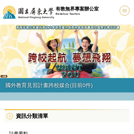
跳
有教無界專案辦公室
到
Borderless Teachers
主
要
內
容
區
國外教育見習計畫跨校媒合(目前0件)
資訊分類清單
計畫要點