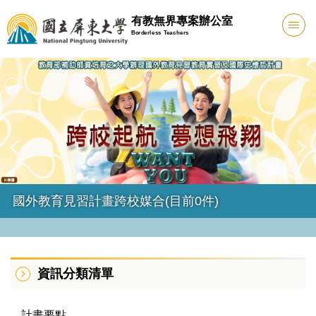
跳
有教無界專案辦公室
到
Borderless Teachers
主
要
內
容
區
國外教育見習計畫跨校媒合(目前0件)
資訊分類清單
計畫要點