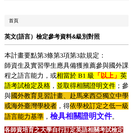
首頁
英文(語言）檢定參考資料&級別對照
本
計畫要點
第3條第3項第3款規定：
師資生及實習學生應具備獲推薦參與國外課
程之語言能力，或
相當於 B1 級
「以上」
英
語考試檢定及格
，
並取得相關證明文件
；參
與
國外教育見習計畫、赴馬來西亞獨立中學
或海外臺灣學校者
，得
依學校訂定之低一級
檢具相關證明文件
語言能力基準
，
。
各師資培育之大學自行訂定英語相關考試檢定