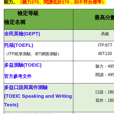
能力。
（聽力275、閱讀低於275，則不符合標準）
檢定等級
最高分
檢定名稱
全民英檢(GEPT)
高級
托福(TOEFL)
ITP:677
iBT:120
（ITP紙筆測驗、iBT網路測驗）
多益測驗(TOEIC)
聽力：49
閱讀：49
官方參考文件
多益口說與寫作測驗
口說：18
(TOEIC Speaking and Writing
寫作：18
Tests)