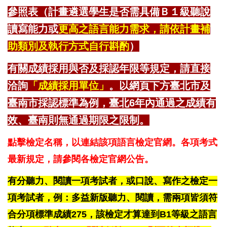
參照表（計畫
遴選學生是否需具備Ｂ１級聽說
讀寫能力或
更高之語言能力需求，請依計畫補
助類別及執行方式自行斟酌
）
有關成績採用與否及採認年限等規定，請直接
洽詢
「成績採用單位」
。以網頁下方臺北市及
臺南市採認標準為例，臺北6年內通過之成績有
效、臺南則無通過期限之限制。
點擊檢定名稱，以連結該項語言檢定官網。各項考式
最新規定，請參閱各檢定官網公告。
有分聽力、閱讀一項考試者，或口說、寫作之檢定一
項考試者，例：多益新版聽力、閱讀，需兩項皆須符
合分項標準成績275，該檢定才算達到B1等級之語言