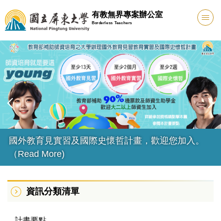
跳
有教無界專案辦公室
到
Borderless Teachers
主
要
內
容
區
國外教育見實習及國際史懷哲計畫，歡迎您加入。
（Read More)
資訊分類清單
計畫要點