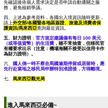
先確認後依個人需求決定是否申請自動通關之服
務，避免核銷爭議。
四、上述為參考資料，各國出入境資訊隨時更新，
請上
外交部/各國暨各地區簽證、旅遊及消費者保
護資訊/馬來西亞
查詢最近資訊。
五、財力證明
：
官方規定建議備有每日 100 美元
（或等值貨幣）的生活費
，雖不常抽查，但移民官
有權要求出示（注意：機場海關不接受以信用卡作
為財力證明）。
六、
國人倘一時不察在馬國逾期停留或居留時，應
先行赴當地之移民局申辦特別准證後，方得離境。
七、
馬來西亞觀光局
進入馬來西亞必備~