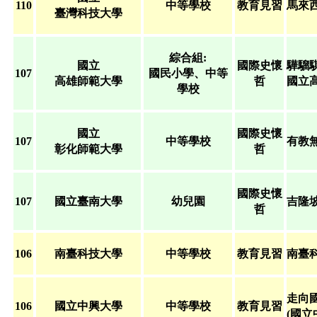
110
中等學校
教育見習
馬來
臺灣科技大學
綜合組:
國立
國際史懷
驊騮騏
107
國民小學、中等
高雄師範大學
哲
國立
學校
國立
國際史懷
107
中等學校
有教
彰化師範大學
哲
國際史懷
107
國立臺南大學
幼兒園
吉隆
哲
106
南臺科技大學
中等學校
教育見習
南臺
走向
106
國立中興大學
中等學校
教育見習
(國立