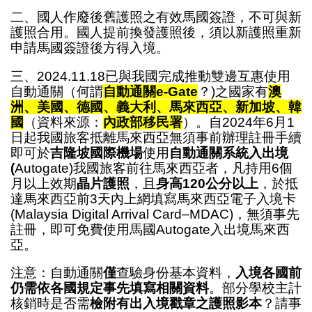
二、國人作廢後舊護照之有效馬國簽證，不可與新
護照合用。國人提前換發護照後，須以新護照重新
申請馬國簽證後方得入境。
三、2024.11.18已與我國完成推動雙邊互惠使用
自動通關（何謂
自動通關e-Gate
？)之國家有
澳
洲、美國、德國、義大利、馬來西亞、新加坡、韓
國
（資料來源：
內政部移民署
）。自2024年6月1
日起我國旅客抵離馬來西亞無須事前辦理註冊手續
即可於
吉隆坡國際機場
使用
自動通關系統入出境
(
Autogate)我國旅客前往馬來西亞者，凡持用6個
月以上效期
晶片護照
，且
身高120公分以上
，於抵
達馬來西亞前3天內上網填寫馬來西亞電子入境卡
(Malaysia Digital Arrival Card–MDAC)，無須事先
註冊，即可免費使用馬國Autogate入出境馬來西
亞。
注意：自動通關
僅
查驗身份基本資料，
入境各國前
仍需依各國規定事先填寫相關資料
。部分學校主計
核銷時是否需
檢附有出入境戳章之護照影本
？請事