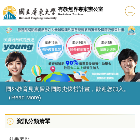
跳
有教無界專案辦公室
到
Borderless Teachers
主
要
內
容
區
。
國外教育見習計畫跨校媒合(目前0件)
資訊分類清單
計畫要點