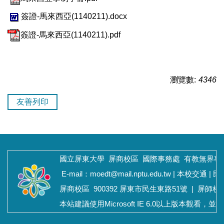
簽證-馬來西亞(1140211).docx
簽證-馬來西亞(1140211).pdf
瀏覽數:
4346
友善列印
國立屏東大學 屏商校區
國際事務處
有教無界專
E-mail：moedt@mail.nptu.edu.tw |
本校交通
|
民
屏商校區
900392 屏東市民生東路51號 |
屏師校
本站建議使用Microsoft IE 6.0以上版本觀看，