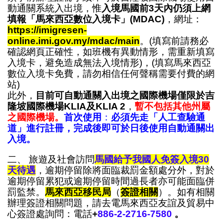
動通關系統入出境，惟
入境馬國前3天內仍須上網
填報「馬來西亞數位入境卡」(MDAC)
，網址：
https://imigresen-
online.imi.gov.my/mdac/main
。(填寫前請務必
確認網頁正確性，如班機有異動情形，需重新填寫
入境卡，避免造成無法入境情形)，(填寫馬來西亞
數位入境卡免費，請勿相信任何聲稱需要付費的網
站)
此外，
目前可自動通關入出境之國際機場僅限於吉
隆坡國際機場KLIA及KLIA 2
，
暫不包括其他州屬
之國際機場。
首次使用
：
必須先走「人工查驗通
道」進行註冊，完成後即可於日後使用自動通關出
入境。
二、 旅遊及社會訪問
馬國給予我國人免簽入境30
天待遇
，逾期停留除將面臨裁罰金額處分外，對於
逾期停留累犯或逾期停留時間過長者亦可能面臨併
罰監禁。
馬來西亞移民局
（
簽證相關
）。如有相關
辦理簽證相關問題，請去電馬來西亞友誼及貿易中
心簽證處詢問：電話
+
886-2-2716-7580
。