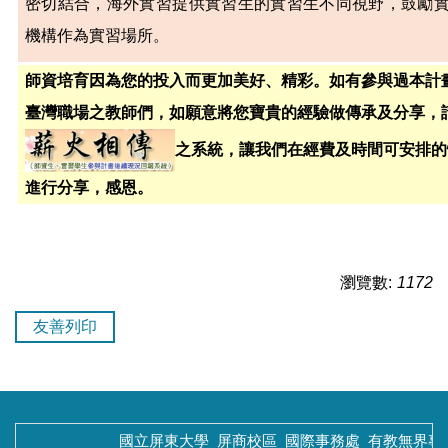
密切結合，海外實習提供實習生的實習生不同視野，鼓勵
機構作為實習場所。
師資培育因為您的投入而更加美好、精彩。如有參與過本計
臺灣職場之教師們，如願意將您寶貴的經驗做傳承及分享，
之系統，讓我們在經費及時間可安排的
進行分享，感恩。
瀏覽數:
1172
友善列印
國立屏東大學 屏商校區
國際事務處
有教無界專