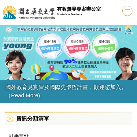
跳
有教無界專案辦公室
到
Borderless Teachers
主
要
內
容
區
國外教育見實習及國際史懷哲計畫，歡迎您加入。
（Read More)
資訊分類清單
計畫要點