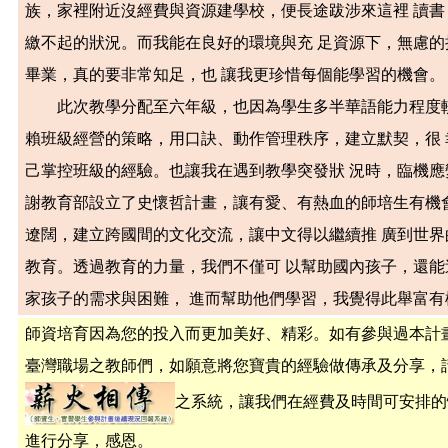
族，家裡附近沒經費與資源建學校，便長途跋涉來這裡 讀
繳不起的狀況。而我能在良好的環境與充 足資源下，無慮
畢業，真的要非常知足，也 讓我更珍惜每個能學習的機會。
此次教學分配至六年級，也因為學生多半華語能力程度較
賴班級經營的策略，用口訣、動作管理秩序，建立默契，很
己掌控班級的經驗。也讓我在遇到教學突發狀 況時，臨機應
謝教育部設立了史懷哲計畫，讓有愛、有熱血的師培生有機
遼闊，建立跨國間的文化交流，讓中文得以繼續推 廣到世
教育。透過教育的力量，我們不僅可 以幫助國內孩子，還
家孩子的需求與困難， 進而幫助他們學習，我覺得此舉富有
師資培育因為您的投入而更加美好、精彩。如有參與過本計
臺灣職場之教師們，如願意將您寶貴的經驗做傳承及分享，
之系統，讓我們在經費及時間可安排的
進行分享，感恩。