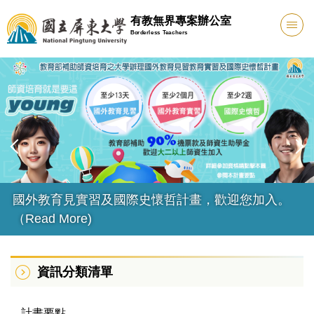
跳
有教無界專案辦公室
到
Borderless Teachers
主
要
內
容
區
國外教育見習計畫跨校媒合(目前0件)
資訊分類清單
計畫要點