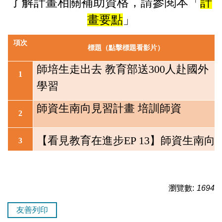
了解計畫相關補助資格，請參閱本「
計
畫要點
」
項次
標題（點擊標題看影片）
師培生走出去 教育部送300人赴國外
1
學習
師資生南向見習計畫 培訓師資
2
【看見教育在進步EP 13】師資生南向
3
見習計畫培訓師資
移地實習受歡迎 幼教師累積經驗
4
瀏覽數:
1694
友善列印