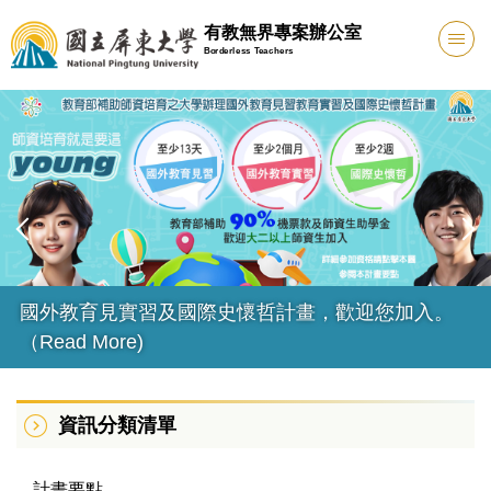
跳
有教無界專案辦公室
到
Borderless Teachers
主
要
內
容
區
國外教育見實習及國際史懷哲計畫，歡迎您加入。
（Read More)
資訊分類清單
計畫要點