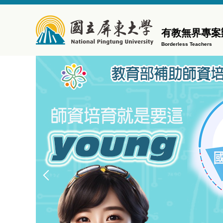
跳
到
主
有教無界專案
要
Borderless Teachers
內
容
區