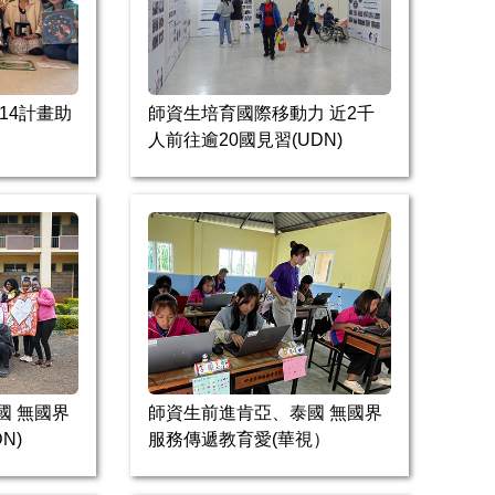
師資生培育國際移動力 近2千
14計畫助
人前往逾20國見習(UDN)
國 無國界
師資生前進肯亞、泰國 無國界
N)
服務傳遞教育愛(華視）