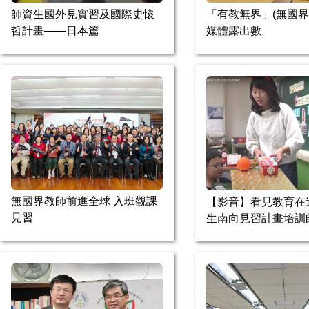
師資生國外見實習及國際史懷
「有教無界」(無國界
哲計畫——日本篇
媒體露出數
無國界教師前進全球 入班觀課
【影音】看見教育在
見習
生南向見習計畫培訓