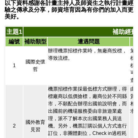
以下資料感謝各計畫主持人及師資生之執行計畫經
驗之傳承及分享，師資培育因為有你們的加入而更
美好。
主題1
補助經費
編號
補助類型
遭遇問題
辦理機票招標作業時，無廠商投標，
第
導致流標。
標
國際史懷
1
標
哲
可
查
機票招標作業採最低標方式辦理，得
由
標廠商以低價搶標，廠商位於不同縣
質
市，不願配合辦理出國前說明會，而
相
出國前的機場服務委由非旅遊業處
求
理，派不了解本次出國業務人員送
國外教育
2
機。另外，機票訂購以個人方式進行
見習
訂位，非團體劃位，Check in過程耗