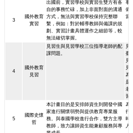
出國前，實習學校與實習生雙方有各
事
自的事務忙碌，加上非面對面的溝通
備
國外教育
方式，無法與實習學校保持完整聯
當
3
實習
繫，例如：對於輔導教師與備課的規
劃、實習計畫具體運作之細節等，較
無法確切掌握。
見習生與見習學校三位指導老師的配
見
課問題。
臺
見
國外教育
見
4
見習
為
是
老
習
本計畫目的是安排師資生到開發中國
為
家進行關懷弱勢與提供教育專業服
行
國際史懷
5
務。與泰國學校進行合作，雙方主導
時
哲
教師，致力讓師資生能兼顧服務與專
人
業成長。