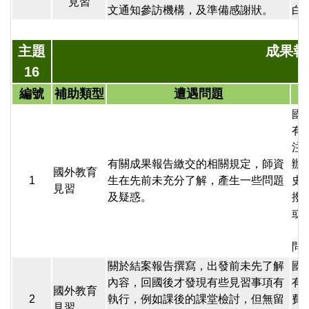
見習
文通知參訪機構，及準備感謝狀。
白
主題
成果報
16
編號
補助類型
遭遇問題
國
有
注
有關成果報告繳交的相關規定，師資
辦
國外教育
1
生在先前未充分了解，產生一些問題
史
見習
及疑惑。
撥
或
「
問
關於結案報告撰寫，出發前未先了解
國
內容，回國後才發現有些見習事項有
有
國外教育
2
執行，例如課後的課堂檢討，但無留
費
見習