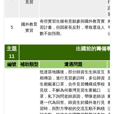
見習
行
課
習
有些實習生雖有意願參與國外教育實
將
國外教育
5
習計畫，但因家長反對，導致選送人
可
實習
數不如預期。
公
主題
出國前的籌備事
11
編號
補助類型
遭遇問題
抵達當地國後，部分師資生生病並互
關
相傳染，進行見習參訪時，多位師資
適
生都戴著口罩，合作見習機構或學校
要
見狀，不解為何臺灣見習生要戴口
以
罩，私下詢問老師原因，帶隊老師須
勵
逐一代為回答。師資生於國外進行見
機
習時，與對方學校的交流互動不夠積
活