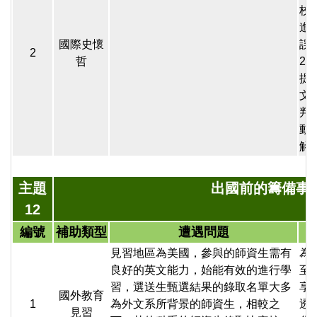
校
進
國際史懷
誤
2
哲
2
提
文
判
動
解
主題
出國前的籌備事
12
編號
補助類型
遭遇問題
見習地區為美國，參與的師資生需有
為
良好的英文能力，始能有效的進行學
至
習，選送生甄選結果的錄取名單大多
享
國外教育
1
為外文系所背景的師資生，相較之
透
見習