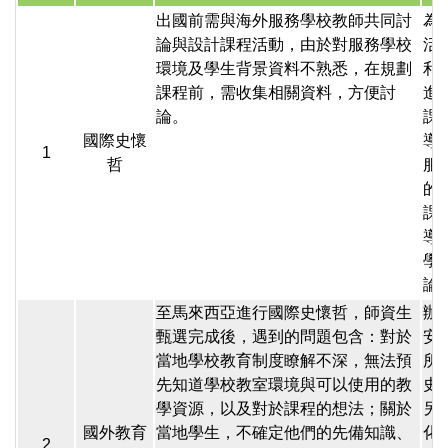
出國前需與海外服務學校教師共同討
為
論與設計課程活動，由於對服務學校
活
環境及學生背景資料不熟悉，在規劃
利
課程前，需收集相關資料，方便討
進
論。
課
國際史懷
導
1
哲
服
的
課
導
學
論
至馬來西亞進行國際史懷哲，師資生
辦
甄選完成後，遇到的問題包含：對於
安
當地學校教育制度瞭解不深，無法預
所
先知道學校教室環境與可以使用的教
史
學資源，以及對於課程的想法；關於
另
國外教育
當地學生，不確定他們的先備知識、
化
2