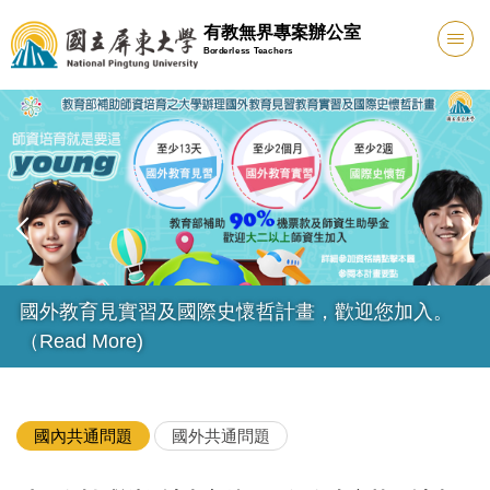
跳
有教無界專案辦公室
到
Borderless Teachers
主
要
內
容
區
國外教育見習計畫跨校媒合(目前0件)
國內共通問題
國外共通問題