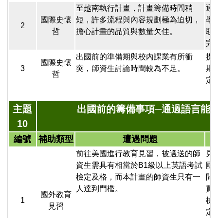
至越南執行計畫，計畫籌備時間稍
通
國際史懷
短，許多流程與內容規劃極為迫切，
學
2
哲
擔心計畫的品質與數量欠佳。
取
完
出國前的準備期與校內課業有所衝
提
國際史懷
3
突，師資生討論時間較為不足。
期
哲
定
主題
出國前的籌備事項─通過語言能
10
編號
補助類型
遭遇問題
前往美國進行教育見習，被選送的師
見
資生需具有相當於B1級以上英語考試
國
檢定及格，而本計畫的師資生只有一
間
人達到門檻。
買
國外教育
1
檢
見習
定