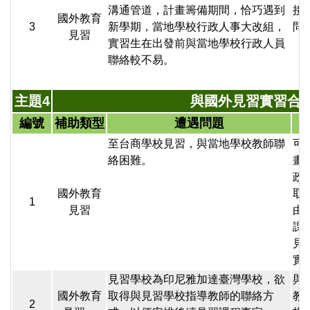
溝通管道，計畫籌備期間，恰巧遇到
接
國外教育
3
新學期，當地學校行政人事大改組，
問
見習
實習生在出發前與當地學校行政人員
聯絡較不易。
主題4
與國外見習實習合
編號
補助類型
遭遇問題
至台商學校見習，與當地學校教師聯
可
絡困難。
畫
政
國外教育
取
1
見習
由
課
見
實
見習學校為印尼雅加達臺灣學校，欲
與
國外教育
取得與見習學校指導教師的聯絡方
教
2