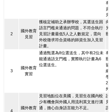
有
資
見
獲核定補助之承辦學校，其選送生因
向
語言門檻未通過的問題，不符合執行
另
國外教育
2
見習計畫最低5人之人數規定，需向
辦
見習
外校徵求符合資格的師資生加入見習
計畫。
通過甄選為8位選送生，其中有2位未
有
能通過語文門檻，實際執行計畫為6
辦
位選送生。
協
國外教育
3
網
實習
學
2
外
見習地點位在美國，見習生在國內較
計
少有機會與外國人用流利英文進行溝
見
國外教育
通，擔心自身語言能力不足。
課
4