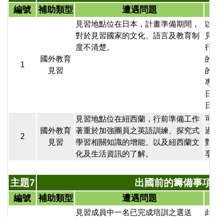
編號
補助類型
遭遇問題
見習地點位在日本，計畫準備期間，
以
對於見習國家的文化、語言及教育制
見
度不清楚。
行
國外教育
的
1
見習
的
專
日
日
見習地點位在紐西蘭，行前準備工作
可
國外教育
著重於加強團員之英語訓練、探究式
過
2
見習
學習相關知識的增能、以及紐西蘭文
對
化及生活資訊的了解。
享
主題7
出國前的籌備事項
編號
補助類型
遭遇問題
見習成員中一名已完成培訓之選送
此