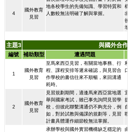
地各校學生的先備知識、學習特質和
構
國外教育
4
人數較無法明確了解與掌握。
出
見習
後
準
主題3
與國外合作
編號
補助類型
遭遇問題
至馬來西亞見習，有關當地事務、行
利
國外教育
程、課程安排等遲未確認，與見習合
口
1
見習
作學校的書信往來不順暢，來回溝通
耗時。
見習規劃期間，適逢馬來西亞當地選
宜
舉與國家考試，雖已事先詢問見習學
提
國外教育
2
校，但彼此聯繫溝通仍不夠充分，例
自
見習
如，對於試教與備課的規劃等，見習
聯
計畫具體運作細節較無法掌握。
承辦學校與國外實習機構缺乏穩定的
由