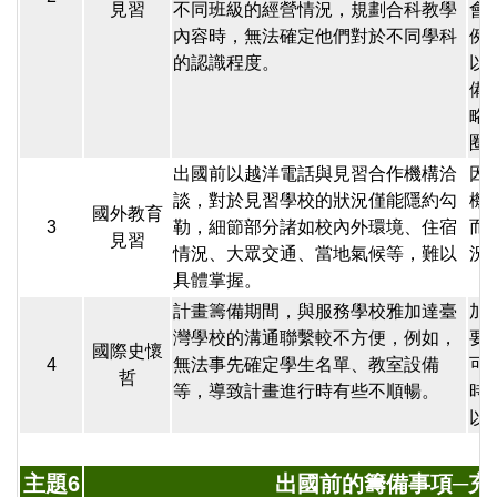
見習
不同班級的經營情況，規劃合科教學
會
內容時，無法確定他們對於不同學科
例
的認識程度。
以
備
略
圈
出國前以越洋電話與見習合作機構洽
因
談，對於見習學校的狀況僅能隱約勾
機
國外教育
3
勒，細節部分諸如校內外環境、住宿
而
見習
情況、大眾交通、當地氣候等，難以
況
具體掌握。
計畫籌備期間，與服務學校雅加達臺
加
灣學校的溝通聯繫較不方便，例如，
要
國際史懷
4
無法事先確定學生名單、教室設備
可
哲
等，導致計畫進行時有些不順暢。
時
以
主題6
出國前的籌備事項─充