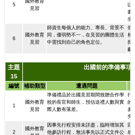
國外教育
5
以
見習
畫
生
師資生每個人的能力、專長、背景不
依
國外教育
同，優弱勢不一，在見習的團體生活
相
6
見習
中需找到自己的角色定位。
擅
獻
主題
出國前的準備事項
15
編號
補助類型
遭遇問題
準備禮品於出國見習期間致贈合作學
行
國外教育
校的長官和師生，預估送禮人數與實
的
1
見習
際人數有落差。
多
失
因事先行程安排未詳盡，臨時增加其
回
國外教育
2
他參訪行程，無法事先以正式文件公
感