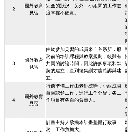
國外教育
完全的狀況。另外，小組間的工作進
改
2
見習
度掌握不確實。
記
的
的
計
度
由於參加見習的成員來自各系所，服
對
務前的培訓課程與教案規劃，較難有
告
國外教育
3
共同的討論時間，因此許多事項和默
論
見習
契的建立，直到總集訓才能確認與建
數
立。
行前準備工作由老師統籌，小組成員
建
自願認領工作，進行工作分配，各工
時
國外教育
4
作項目有各自的負責人。
責
見習
人
讓
計畫主持人承擔本計畫整體行政事
建
務，工作負擔大。
需