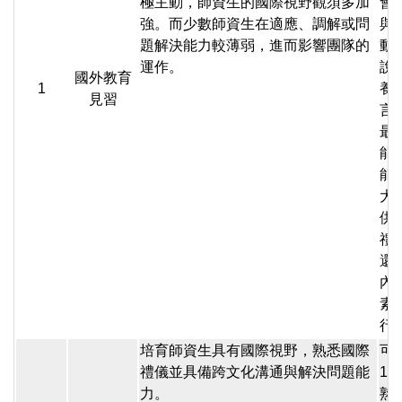
極主動，師資生的國際視野觀須多加
會
強。而少數師資生在適應、調解或問
與
題解決能力較薄弱，進而影響團隊的
動
運作。
說
國外教育
1
養
見習
言
最
能
能
大
供
禮
還
內
素
行
培育師資生具有國際視野，熟悉國際
可
禮儀並具備跨文化溝通與解決問題能
1
力。
熟