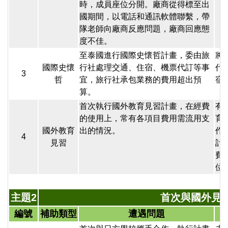
時，成員座位分開。廠商從得標至出
國期間，以電話和通訊軟體聯繫，帶
隊老師向廠商反應問題，廠商回應態
度不佳。
至泰國進行國際史懷哲計畫，委由旅
將
國際史懷
行社處理交通、住宿、機票代訂等事
代
3
哲
宜，旅行社承包業務的費用超出預
宿
算。
首次執行國外教育見習計畫，在經費
有
的使用上，常有各項目費用需流用支
育
國外教育
出的情況。
作
4
見習
計
費
位
主題2
首次與國外見
編號
補助類型
遭遇問題