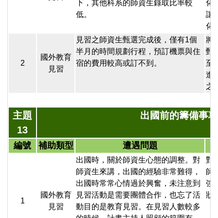
下，其他科系的師資生錄取比率較
化
低。
讓
化
見習之師資生甄選完成後，僅有1個
將
半月的時間規劃行程，預訂機票與住
甄
國外教育
2
宿的費用較高或訂不到。
至
見習
進
之
主題
出國前的籌備事項
13
編號
補助類型
遭遇問題
出國時，關於師資生心態的調整。對
對
師資生來講，出國的經驗非常難得，
師
出國時常常心情過於興奮，未注意到
強
國外教育
見習活動是需要團體合作，也忘了活
狀
1
見習
動目的是教育見習。在見習人數較多