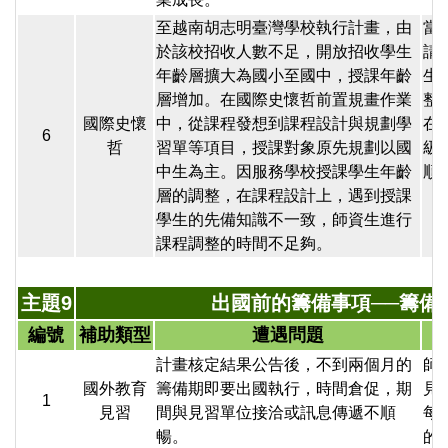
至越南胡志明臺灣學校執行計畫，由
當
於該校招收人數不足，開放招收學生
請
年齡層擴大為國小至國中，授課年齡
生
層增加。在國際史懷哲前置規畫作業
整
國際史懷
中，從課程發想到課程設計與規劃學
在
6
哲
習單等項目，授課對象原先規劃以國
級
中生為主。因服務學校授課學生年齡
順
層的調整，在課程設計上，遇到授課
學生的先備知識不一致，師資生進行
課程調整的時間不足夠。
主題9
出國前的籌備事項──籌備
編號
補助類型
遭遇問題
計畫核定結果公告後，不到兩個月的
師
國外教育
籌備期即要出國執行，時間倉促，期
見
1
見習
間與見習單位接洽或訊息傳遞不順
每
暢。
的