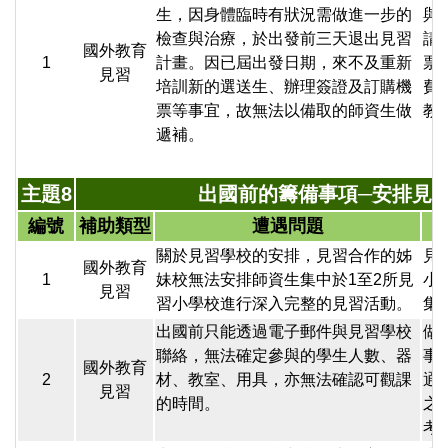
生，因身體臨時有狀況需做進一步的
與
檢查與治療，於出發前三天退出見習
請
國外教育
1
計畫。因已屆出發日期，來不及重新
票
見習
培訓新的選送生、辦理簽證及訂購機
費
票等事宜，故無法以備取的師資生做
教
遞補。
主題8
出國前的籌備事項─安排見
編號
補助類型
遭遇問題
關於見習學校的安排，見習合作的姊
見
國外教育
1
妹校無法安排師資生集中於1至2所見
小
見習
習小學校進行深入完整的見習活動。
集
出國前只能透過電子郵件與見習學校
做
聯絡，無法確定參與的學生人數、器
事
國外教育
2
材、教室、用具，亦無法確認可觀課
通
見習
的時間。
之
考