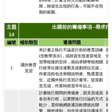
的時候，計畫主持人照顧的範圍有
限，師資生出現的行為，可能不在預
期的範圍。
主題
出國前的籌備事項─尋求行
14
編號
補助類型
遭遇問題
本計畫之執行不論是行前的教育訓練
透
(含教學演示)，或師資生抵達當地見
供
習學校後的安排，藉由承辦學校相關
資
國外教育
1
行政單位接洽連繫及規劃得以完成，
見習
作業流程包含舉辦說明會、甄選選送
生、赴國外執行見習計畫等。從規劃
至完成，作業時程需半年以上。
計畫執行期間的籌備會，因見習成員
因
各自有行程，以實體進行討論的方式
論
較少，需仰賴網路通訊軟體彼此聯
知
繫，雖然便利，但也造成資訊傳達不
息