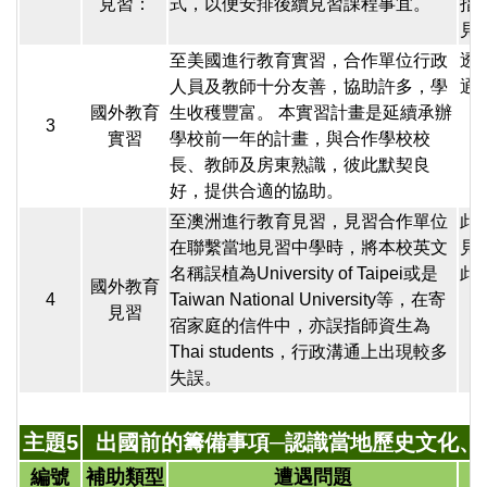
見習：
式，以便安排後續見習課程事宜。
指
見
至美國進行教育實習，合作單位行政
透
人員及教師十分友善，協助許多，學
通
國外教育
生收穫豐富。 本實習計畫是延續承辦
3
實習
學校前一年的計畫，與合作學校校
長、教師及房東熟識，彼此默契良
好，提供合適的協助。
至澳洲進行教育見習，見習合作單位
此
在聯繫當地見習中學時，將本校英文
見
名稱誤植為University of Taipei或是
此
國外教育
4
Taiwan National University等，在寄
見習
宿家庭的信件中，亦誤指師資生為
Thai students，行政溝通上出現較多
失誤。
主題5
出國前的籌備事項─認識當地歷史文化、
編號
補助類型
遭遇問題