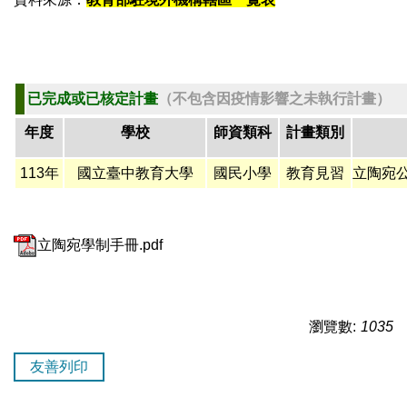
已完成或已核定計畫
（
不包含因疫情影響之未執行計畫）
年度
學校
師資類科
計畫類別
113年
國立臺中教育大學
國民小學
教育見習
立陶宛
立陶宛學制手冊.pdf
瀏覽數:
1035
友善列印