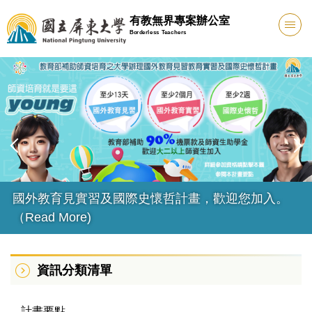
跳
有教無界專案辦公室
到
Borderless Teachers
主
要
內
容
區
國外教育見實習及國際史懷哲計畫，歡迎您加入。
（Read More)
資訊分類清單
計畫要點