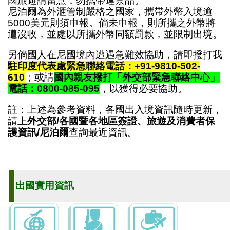
國旅遊請留意，勿攜帶違禁品。
尼泊爾為外滙管制嚴格之國家，攜帶外幣入境逾
5000美元則須申報。倘未申報，則所攜之外幣將
遭沒收，並處以所攜外幣同額罰款，並限制出境。
另倘國人在尼國境內遭遇急難效協助，請即撥打我
駐印度代表處緊急聯絡電話：+91-9810-502-
610
；或請
國內親友撥打「外交部緊急聯絡中心」
電話：0800-085-095
，以獲得必要協助。
註：上述為參考資料，各國出入境資訊隨時更新，
請上
外交部/各國暨各地區簽證、旅遊及消費者保
護資訊/尼泊爾
查詢最近資訊。
出國實用資訊