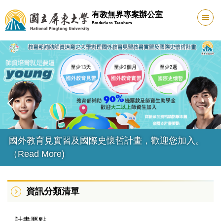
跳
有教無界專案辦公室
到
Borderless Teachers
主
要
內
容
區
國外教育見實習及國際史懷哲計畫，歡迎您加入。
（Read More)
資訊分類清單
計畫要點