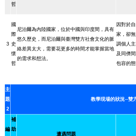
哲
國
因對於自
尼泊爾為內陸國家，位於中國與印度間，具有
際
家，卻無
悠久歷史，而尼泊爾與臺灣雙方社會文化的脈
3
史
調個人主
絡差異太大，需要花更多的時間才能掌握當地
懷
及同儕間
的需求和想法。
哲
包容的態
主
題
教學現場的狀況─雙
2
補
編
助
遭遇問題