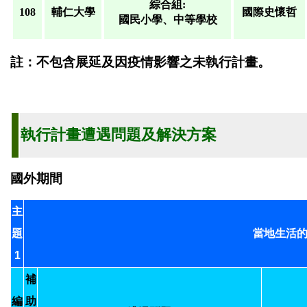
綜合組:
108
輔仁大學
國際史懷哲
國民小學、中等學校
註：不包含展延及因疫情影響之未執行計畫。
執行計畫遭遇問題及解決方案
國外期間
主
題
當地生活
1
補
編
助