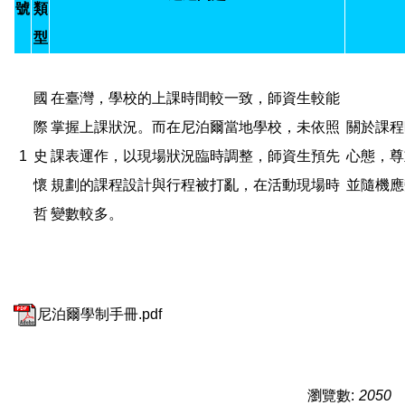
號
類
型
國
在臺灣，學校的上課時間較一致，師資生較能
際
掌握上課狀況。而在尼泊爾當地學校，未依照
關於課程
1
史
課表運作，以現場狀況臨時調整，師資生預先
心態，尊
懷
規劃的課程設計與行程被打亂，在活動現場時
並隨機應
哲
變數較多。
尼泊爾學制手冊.pdf
瀏覽數:
2050