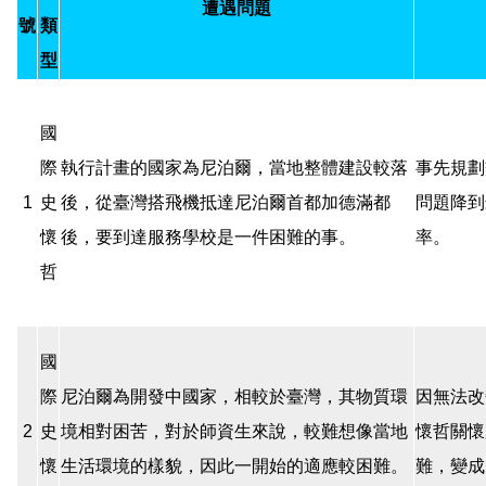
遭遇問題
號
類
型
國
際
執行計畫的國家為尼泊爾，當地整體建設較落
事先規劃
1
史
後，從臺灣搭飛機抵達尼泊爾首都加德滿都
問題降到
懷
後，要到達服務學校是一件困難的事。
率。
哲
國
際
尼泊爾為開發中國家，相較於臺灣，其物質環
因無法改
2
史
境相對困苦，對於師資生來說，較難想像當地
懷哲關懷
懷
生活環境的樣貌，因此一開始的適應較困難。
難，變成