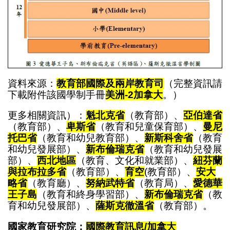
資料來源：
教育部國際及兩岸教育司
（完整資訊請
下載附件該國學制手冊
美洲-2加拿大
。）
更多相關資訊）：
魁北克省
（教育部）、
亞伯達省
（教育部）、
卑斯省
（教育和兒童保育部）、
曼尼
托巴省
（教育和幼兒教育部）、
新斯科舍省
（教育
和幼兒發展部）、
新布倫瑞克省
（教育和幼兒發展
部）、
西北地區
（教育、文化和就業部）、
紐芬蘭
與拉布拉多省
（教育部）、
育空
(教育部）、
安大
略省
（教育廳）、
努納武特省
（教育局）、
愛德華
王子島
（教育和終身學習部）、
新布倫瑞克省
（教
育和幼兒發展部）、
薩斯克徹溫省
（教育部）。
國家教育研究院：
國際教育訊息/
加拿大