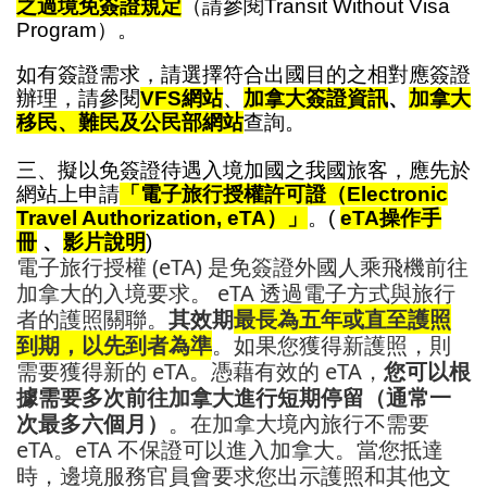
之過境免簽證規定
（請參閱Transit Without Visa
Program）。
如有簽證需求，請選擇符合出國目的之相對應簽證
辦理，請參閱
VFS網站
、
加拿大簽證資訊
、
加拿大
移民、難民及公民部網站
查詢。
三、擬以免簽證待遇入境加國之我國旅客，應先於
網站上申請
「電子旅行授權許可證（Electronic
Travel Authorization, eTA）」
。(
eTA操作手
冊
、
影片說明
)
電子旅行授權 (eTA) 是免簽證外國人乘飛機前往
加拿大的入境要求。 eTA 透過電子方式與旅行
者的護照關聯。
其效期
最長
為五年或直至護照
到期，以先到者為準
。如果您獲得新護照，則
需要獲得新的 eTA。
憑藉有效的 eTA，
您可以根
據需要多次前往加拿大進行短期停留（通常一
次最多六個月）
。在加拿大境內旅行不需要
eTA。
eTA 不保證可以進入加拿大。當您抵達
時，邊境服務官員會要求您出示護照和其他文