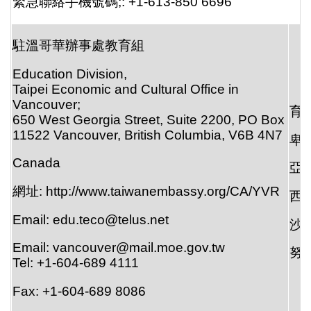
緊急聯絡手機號碼;: +1-613-850 6696
駐溫哥華辦事處教育組
Education Division,
Taipei Economic and Cultural Office in
Vancouver;
育
650 West Georgia Street, Suite 2200, PO Box
11522 Vancouver, British Columbia, V6B 4N7
卑
Canada
亞
網址: http://www.taiwanembassy.org/CA/YVR
西
Email: edu.teco@telus.net
沙
Email: vancouver@mail.moe.gov.tw
努
Tel: +1-604-689 4111
Fax: +1-604-689 8086