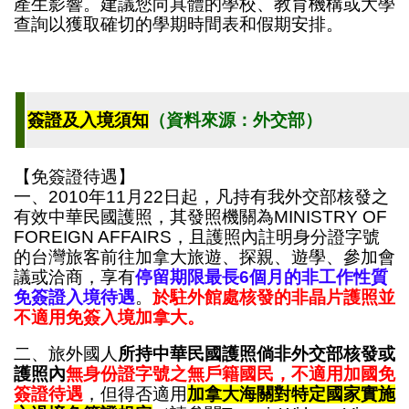
產生影響。建議您向具體的學校、教育機構或大學
查詢以獲取確切的學期時間表和假期安排。
簽證及入境須知
（資料來源：外交部）
【免簽證待遇】
一、2010年11月22日起，凡持有我外交部核發之
有效中華民國護照，其發照機關為MINISTRY OF
FOREIGN AFFAIRS，且護照內註明身分證字號
的台灣旅客前往加拿大旅遊、探親、遊學、參加會
議或洽商，享有
停留期限最長6個月的非工作性質
免簽證入境待遇
。
於駐外館處核發的非晶片護照並
不適用免簽入境加拿大。
二、旅外國人
所持中華民國護照倘非外交部核發或
護照內
無身份證字號之無戶籍國民
，不適用加國免
簽證待遇
，但得否適用
加拿大海關對特定國家實施