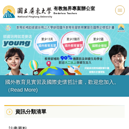
跳
有教無界專案辦公室
到
Borderless Teachers
主
要
內
容
區
國外教育見習計畫跨校媒合(目前0件)
資訊分類清單
計畫要點