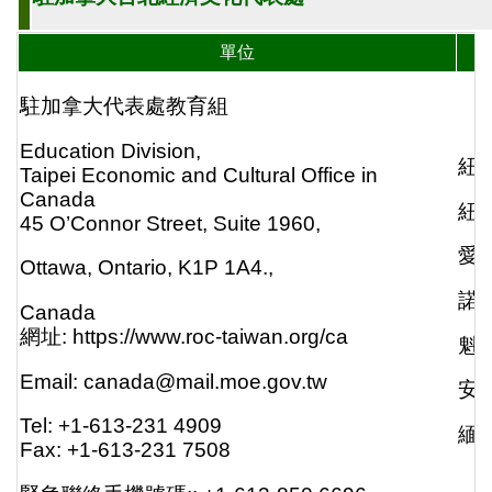
單位
駐加拿大代表處教育組
Education Division,
紐
Taipei Economic and Cultural Office in
Canada
紐
45 O’Connor Street, Suite 1960,
愛
Ottawa, Ontario, K1P 1A4.,
諾
Canada
網址: https://www.roc-taiwan.org/ca
魁
Email: canada@mail.moe.gov.tw
安
Tel: +1-613-231 4909
緬
Fax: +1-613-231 7508