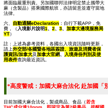
將面臨嚴重刑責。另加國聯邦法律明定禁止攜帶大
麻（含製品）搭乘國際航班，亦請留意並遵守當地
法律。
六、
自動通關eDeclaration
：自行下載APP，免
費，（
入境影片說明
1
、
2
、
3
、
加拿大邊境服務局
YT
）
註：上述為參考資料，各國出入境資訊隨時更新，
請上
外交部/各國暨各地區簽證、旅遊及消費者保
護資訊/加拿大
及
加拿大官網
、
入境身份判別及使
用表件
查詢最近資訊。
*高度警戒：加國大麻合法化 赴加國「
目前加國大麻合法化，製成商品、食品（
若含
THC成分達10ppm，即認定為第2級毒品，提醒國