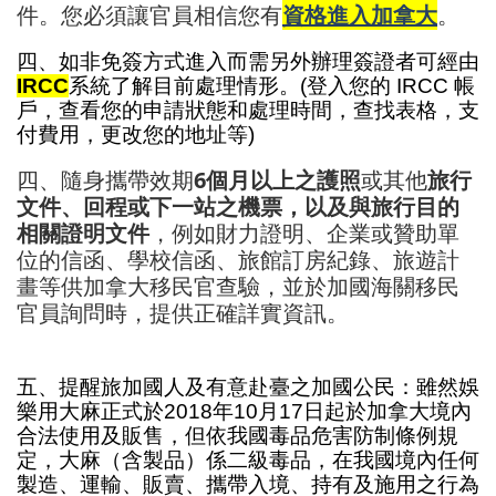
件。您必須讓官員相信您有
資格進入加拿大
。
四、如非免簽方式進入而需另外辦理簽證者可經由
IRCC
系統了解目前處理情形。(登入您的 IRCC 帳
戶，查看您的申請狀態和處理時間，查找表格，支
付費用，更改您的地址等)
四、隨身攜帶效期
6個月以上之護照
或其他
旅行
文件、回程或下一站之機票，以及與旅行目的
相關證明文件
，例如財力證明、企業或贊助單
位的信函、學校信函、旅館訂房紀錄、旅遊計
畫等供加拿大移民官查驗，並於加國海關移民
官員詢問時，提供正確詳實資訊。
五、提醒旅加國人及有意赴臺之加國公民：雖然娛
樂用大麻正式於2018年10月17日起於加拿大境內
合法使用及販售，但依我國毒品危害防制條例規
定，大麻（含製品）係二級毒品，在我國境內任何
製造、運輸、販賣、攜帶入境、持有及施用之行為