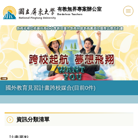
跳
有教無界專案辦公室
到
Borderless Teachers
主
要
內
容
區
國外教育見習計畫跨校媒合(目前0件)
資訊分類清單
計畫要點