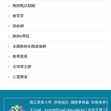
教師甄試相關
教育雲
因材網
教師e學院
全國教師在職進修網
教學寶庫
全球華文網
心靈雞湯
國立屏東大學 屏商校區
國際事務處
有教無界專
E-mail：moedt@mail.nptu.edu.tw |
本校交通
|
民