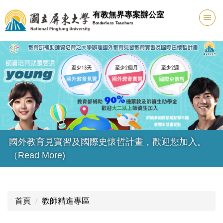
跳
有教無界專案辦公室
到
Borderless Teachers
主
要
內
容
區
國外教育見實習及國際史懷哲計畫，歡迎您加入。
（Read More)
首頁
教師精進專區