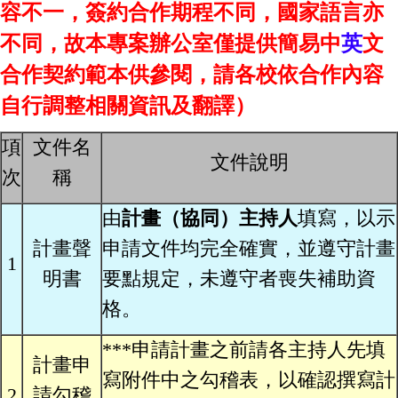
容不一，簽約合作期程不同，國家語言亦
不同，故本專案辦公室僅提供簡易中
英
文
合作契約範本供參閱，請各校依合作內容
自行調整相關資訊及翻譯）
項
文件名
文件說明
次
稱
由
計畫（協同）主持人
填寫，以示
計畫聲
申請文件均完全確實，並遵守計畫
1
明書
要點規定，未遵守者喪失補助資
格。
***申請計畫之前請各主持人先填
計畫申
寫附件中之勾稽表，以確認撰寫計
2
請勾稽