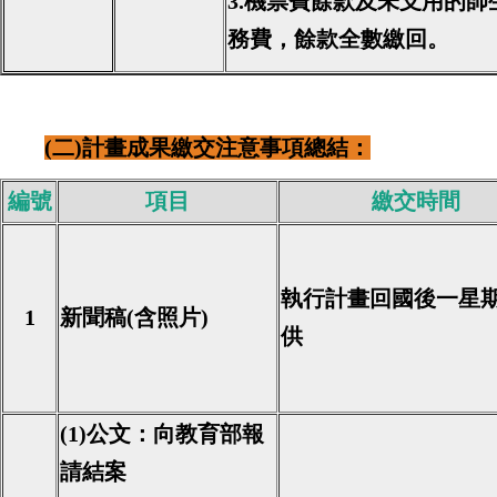
3.機票費餘款及未支用的
務費，餘款全數繳回。
(二)計畫成果繳交注意事項總結：
編號
項目
繳交時間
執行計畫回國後一星
1
新聞稿(含照片)
供
(1)公文：向教育部報
請結案