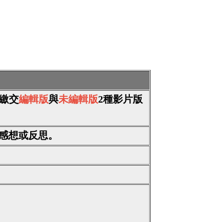
繳交
編輯版
與
未編輯版
2種影片版
感想或反思。
。