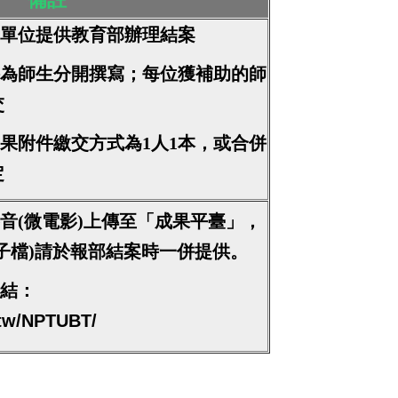
為單位提供教育部辦理結案
件為
師生分開撰寫；每位獲補助的師
交
成果附件繳交方式為1人1本，或合併
定
影音(微電影)上傳至「成果平臺」，
子檔)請於報部結案時一併提供。
結：
u.tw/NPTUBT/