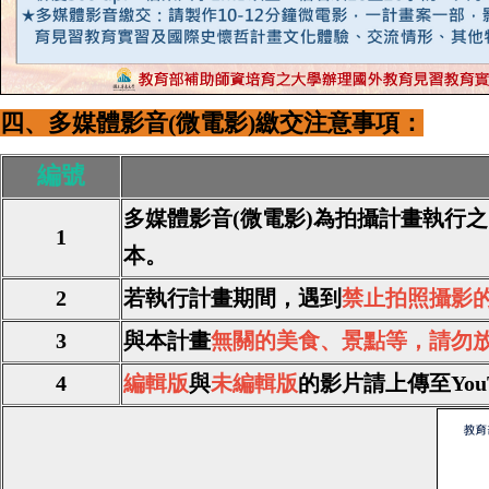
四、多媒體影音(微電影)繳交注意事項：
編號
多媒體影音(微電影)為
拍攝計畫執行之
1
本。
2
若執行計畫期間，遇到
禁止拍照攝影
3
與本計畫
無關的美食、景點等，請勿
4
編輯版
與
未編輯版
的
影片請上傳至Yo