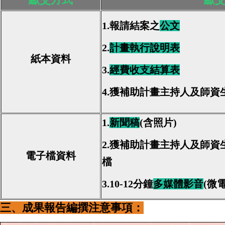
1.報請
結案之
公文
2.
計畫執行說明表
紙本資料
3.
經費收支結算表
4.獲補助計畫主持人及師資
1.
新聞稿
(含照片)
2.
獲補助計畫主持人及師資
電子檔資料
檔
3.10-12分鐘
多媒體影音
(微
三、成果報告編撰注意事項
：