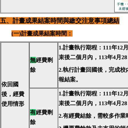
五、計畫成果
結案時間
與
繳交
注意事項總結
(一)計畫成果結案時間：
1.計畫執行期程：111年12
束後二個月內，113年4月
無
經費剩
餘
2.執行計畫回國後，完成
報結案。
依回國
1.計畫執行期程：111年12
後，經費
束後二個月內，113年4月
使用情形
有
經費剩
2.有經費結餘，需較多作
餘